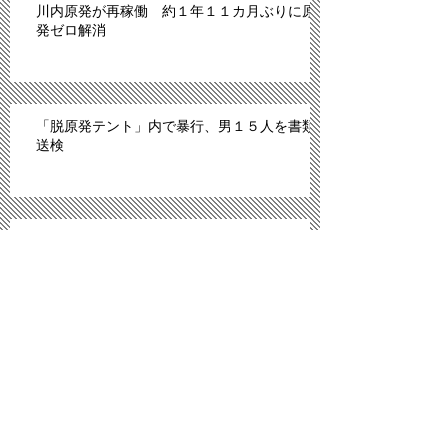
川内原発が再稼働 約１年１１カ月ぶりに原
発ゼロ解消
「脱原発テント」内で暴行、男１５人を書類
送検
IS、昨年6月以降モスル周辺で2070人処刑 イ
ラク
川内原発、１１日にも再稼働＝「原発ゼロ」
解消へ－九州電