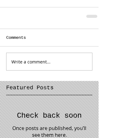
Comments
Write a comment...
Featured Posts
Check back soon
Once posts are published, you’ll
see them here.