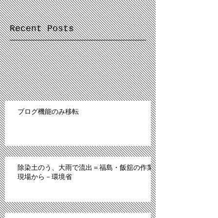
Recent Posts
ブログ機能のみ移転
除染土のう、大雨で流出＝福島・飯舘の作業
現場から－環境省