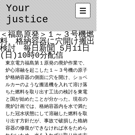
Your
justice
＜福島原発＞１～３号機燃
料、格納容器に穴開け搬出
検討 毎日新聞 5月11日
(日)10時0分配信
東京電力福島第１原発の廃炉作業で、
炉心溶融を起こした１～３号機の原子
炉格納容器の側面に穴を開け、ショベ
ルカーのような搬送機を入れて溶け落
ちた燃料を取り出す工法の検討を東電
と国が始めたことが分かった。現在の
廃炉計画では、格納容器内を水で満た
した冠水状態にして溶融した燃料を取
り出す方針だが、事故で破損した格納
容器の修復ができなければ水をためら