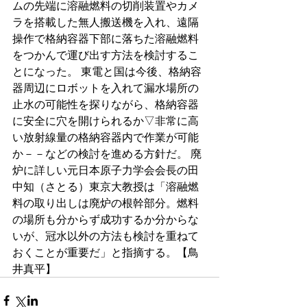
ムの先端に溶融燃料の切削装置やカメ
ラを搭載した無人搬送機を入れ、遠隔
操作で格納容器下部に落ちた溶融燃料
をつかんで運び出す方法を検討するこ
とになった。 東電と国は今後、格納容
器周辺にロボットを入れて漏水場所の
止水の可能性を探りながら、格納容器
に安全に穴を開けられるか▽非常に高
い放射線量の格納容器内で作業が可能
か－－などの検討を進める方針だ。 廃
炉に詳しい元日本原子力学会会長の田
中知（さとる）東京大教授は「溶融燃
料の取り出しは廃炉の根幹部分。燃料
の場所も分からず成功するか分からな
いが、冠水以外の方法も検討を重ねて
おくことが重要だ」と指摘する。【鳥
井真平】