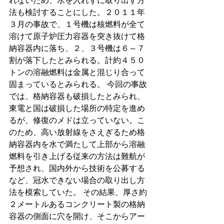
れないため、水を入れずに取り出す方
法も検討することにした。２０１１年
３月の事故で、１号機は核燃料が全て
溶けて原子炉圧力容器を突き抜けて格
納容器内に落ち、２、３号機は６～７
割が落下したとみられる。計約４５０
トンの溶融燃料は金属と混じり合って
固まっているとみられる。 今回の事故
では、格納容器も破損したとみられ、
東電と国は破損した場所の特定を進め
るが、修復のメドは立っていない。こ
のため、高い放射線をさえぎるため格
納容器内を水で満たして上部から溶融
燃料を引き上げる従来の方法は難航が
予想され、国内外から技術を公募する
など、冠水できない場合の取り出し方
法を模索していた。 その結果、厚さ約
２メートルあるコンクリート製の格納
容器の側面に穴を開け、そこからアー