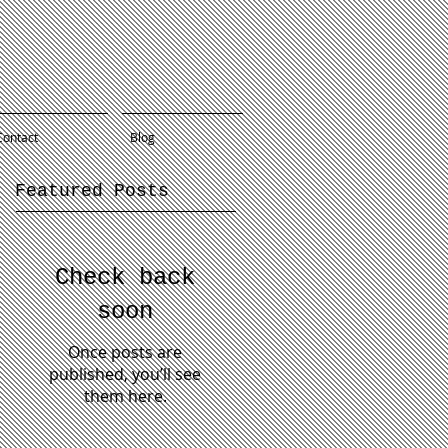
Contact
Blog
Featured Posts
Check back
soon
Once posts are
published, you’ll see
them here.