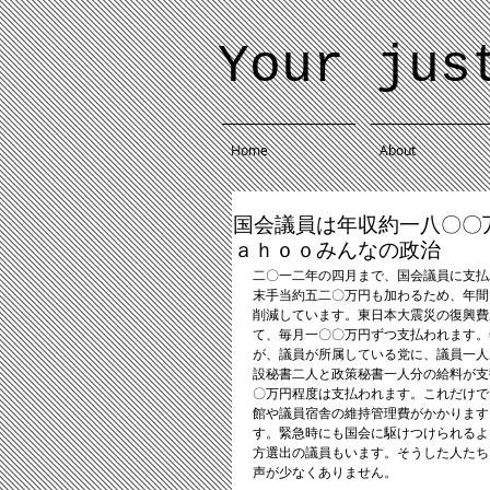
Your jus
Home
About
国会議員は年収約一八〇〇万
ａｈｏｏみんなの政治
二〇一二年の四月まで、国会議員に支払
末手当約五二〇万円も加わるため、年間
削減しています。東日本大震災の復興費
て、毎月一〇〇万円ずつ支払われます。
が、議員が所属している党に、議員一人
設秘書二人と政策秘書一人分の給料が支
〇万円程度は支払われます。これだけで
館や議員宿舎の維持管理費がかかります
す。緊急時にも国会に駆けつけられるよ
方選出の議員もいます。そうした人たち
声が少なくありません。 