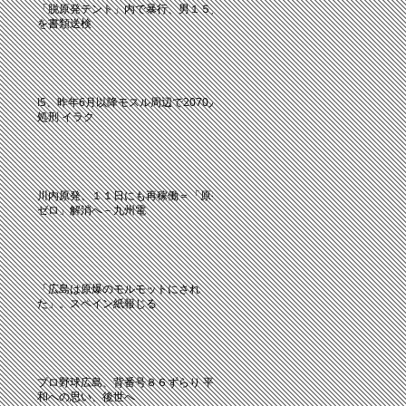
「脱原発テント」内で暴行、男１５人
を書類送検
IS、昨年6月以降モスル周辺で2070人
処刑 イラク
川内原発、１１日にも再稼働＝「原発
ゼロ」解消へ－九州電
「広島は原爆のモルモットにされ
た」。スペイン紙報じる
プロ野球広島、背番号８６ずらり 平
和への思い、後世へ