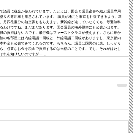
で議員に税金が使われています。たとえば、国会と議員宿舎を結ぶ議員専用
塗りの専用車も用意されています。 議員が地元と東京を往復できるよう、新
、月四往復分の航空券ももらえます。新幹線が走っていなくても、毎週無料
るわけですね。まだまだあります。国会議員の海外視察にも公費が出ます。
員の負担はないのです。飛行機はファーストクラスが使えます。さらに細か
館の各部屋には内線電話一回線と、外線電話二回線がありますし、東京都内
本料金も公費でみてくれるのです。もちろん、議員は国民の代表。しっかり
ら、必要なお金を税金で負担するのは当然のことです。でも、それがはたし
それを知りたいのですが……。