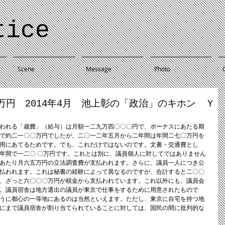
tice
Scene
Message
Photo
円 2014年4月 池上彰の「政治」のキホン Ｙ
われる「歳費」（給与）は月額一二九万四〇〇〇円で、ボーナスにあたる期
で約二一〇〇万円でしたが、二〇一二年五月から二年間は年間二七〇万円を
用にあてるためです。でも、これだけではないのです。文書・交通費とし
年間で一二〇 〇万円です。これとは別に、議員個人に対してではありません
あたり月六五万円の立法調査費が支払われます。さらに、議員一人につき公
払われます。これは秘書の経験によって異なるのですが、合計すると二〇〇
、ざっと六〇〇〇万円が税金から支払われています。これ以外にも、議員会
。議員宿舎は地方選出の議員が東京で仕事をするために用意されたもので
うに都心の一等地にあるのは当然といえます。ただし、東京に自宅を持つ地
にまで議員宿舎が割り当てられていることに対しては、国民の間に批判的な