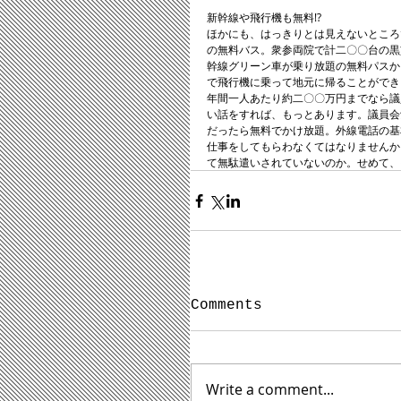
新幹線や飛行機も無料!? 
ほかにも、はっきりとは見えないところ
の無料バス。衆参両院で計二〇〇台の黒
幹線グリーン車が乗り放題の無料パスか
で飛行機に乗って地元に帰ることができ
年間一人あたり約二〇〇万円までなら議
い話をすれば、もっとあります。議員会
だったら無料でかけ放題。外線電話の基
仕事をしてもらわなくてはなりませんか
て無駄遣いされていないのか。せめて、
Comments
Write a comment...