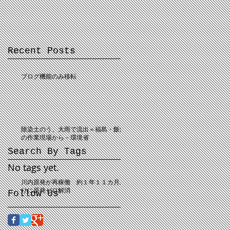
Recent Posts
ブログ機能のみ移転
除染土のう、大雨で流出＝福島・飯舘
の作業現場から－環境省
Search By Tags
No tags yet.
川内原発が再稼働 約１年１１カ月ぶ
りに原発ゼロ解消
Follow Us