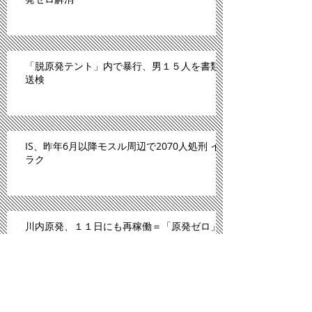
「脱原発テント」内で暴行、男１５人を書類
送検
IS、昨年6月以降モスル周辺で2070人処刑 イ
ラク
川内原発、１１日にも再稼働＝「原発ゼロ」
解消へ－九州電
「広島は原爆のモルモットにされた」。スペ