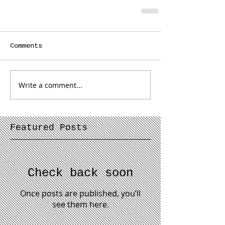
Comments
Write a comment...
Featured Posts
Check back soon
Once posts are published, you’ll
see them here.