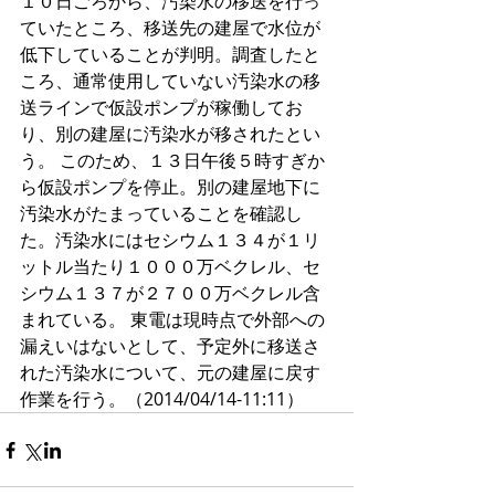
１０日ごろから、汚染水の移送を行っ
ていたところ、移送先の建屋で水位が
低下していることが判明。調査したと
ころ、通常使用していない汚染水の移
送ラインで仮設ポンプが稼働してお
り、別の建屋に汚染水が移されたとい
う。 このため、１３日午後５時すぎか
ら仮設ポンプを停止。別の建屋地下に
汚染水がたまっていることを確認し
た。汚染水にはセシウム１３４が１リ
ットル当たり１０００万ベクレル、セ
シウム１３７が２７００万ベクレル含
まれている。 東電は現時点で外部への
漏えいはないとして、予定外に移送さ
れた汚染水について、元の建屋に戻す
作業を行う。（2014/04/14-11:11）