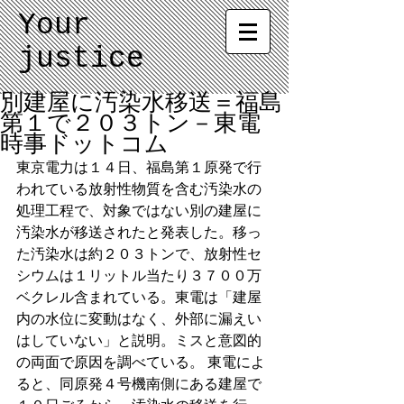
Your
justice
別建屋に汚染水移送＝福島
第１で２０３トン－東電
時事ドットコム
東京電力は１４日、福島第１原発で行
われている放射性物質を含む汚染水の
処理工程で、対象ではない別の建屋に
汚染水が移送されたと発表した。移っ
た汚染水は約２０３トンで、放射性セ
シウムは１リットル当たり３７００万
ベクレル含まれている。東電は「建屋
内の水位に変動はなく、外部に漏えい
はしていない」と説明。ミスと意図的
の両面で原因を調べている。 東電によ
ると、同原発４号機南側にある建屋で