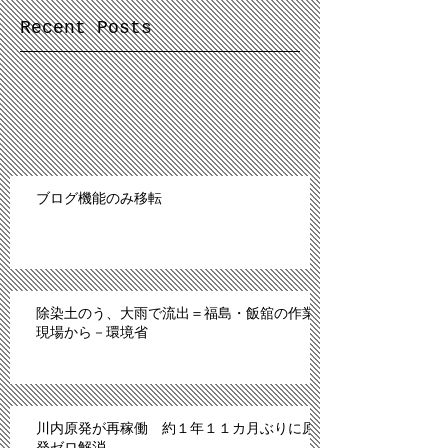
Recent Posts
ブログ機能のみ移転
除染土のう、大雨で流出＝福島・飯舘の作業
現場から－環境省
川内原発が再稼働 約１年１１カ月ぶりに原
発ゼロ解消