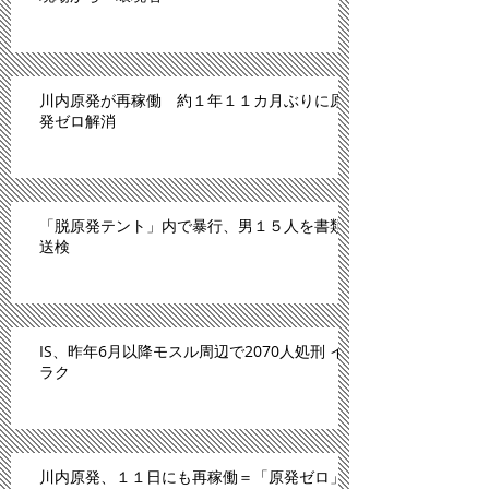
川内原発が再稼働 約１年１１カ月ぶりに原
発ゼロ解消
「脱原発テント」内で暴行、男１５人を書類
送検
IS、昨年6月以降モスル周辺で2070人処刑 イ
ラク
川内原発、１１日にも再稼働＝「原発ゼロ」