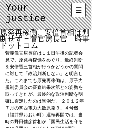
Your
justice
原発再稼働、安倍首相は判
断せず＝菅官房長官 時事
ドットコム
菅義偉官房長官は１１日午後の記者会
見で、原発再稼働をめぐり、最終判断
を安倍晋三首相が行うかどうかの質問
に対して「政治判断しない」と明言し
た。これまでも原発再稼働は、原子力
規制委員会の審査結果次第との姿勢を
取ってきたが、最終的な政治判断を明
確に否定したのは異例だ。 ２０１２年
７月の関西電力大飯原発３、４号機
（福井県おおい町）運転再開では、当
時の野田佳彦首相が「国民生活を守る