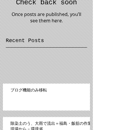
Check back soon
Once posts are published, you’ll
see them here.
Recent Posts
ブログ機能のみ移転
除染土のう、大雨で流出＝福島・飯舘の作業
現場から－環境省