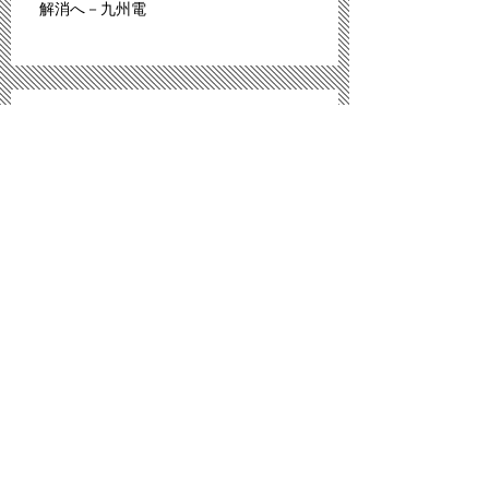
解消へ－九州電
「広島は原爆のモルモットにされた」。スペ
イン紙報じる
プロ野球広島、背番号８６ずらり 平和への思
い、後世へ
「議員辞職ものだ」 武藤氏発言問題、自民
内からも批判