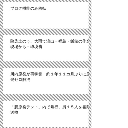
ブログ機能のみ移転
除染土のう、大雨で流出＝福島・飯舘の作業
現場から－環境省
川内原発が再稼働 約１年１１カ月ぶりに原
発ゼロ解消
「脱原発テント」内で暴行、男１５人を書類
送検