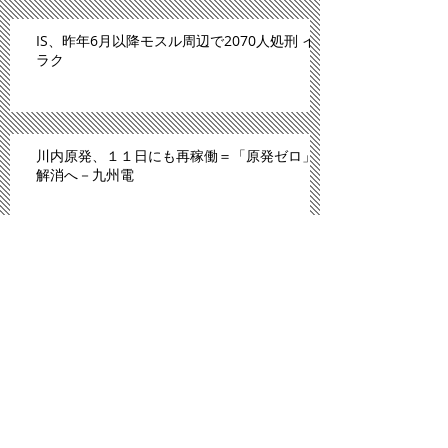
IS、昨年6月以降モスル周辺で2070人処刑 イ
ラク
川内原発、１１日にも再稼働＝「原発ゼロ」
解消へ－九州電
「広島は原爆のモルモットにされた」。スペ
イン紙報じる
プロ野球広島、背番号８６ずらり 平和への思
い、後世へ