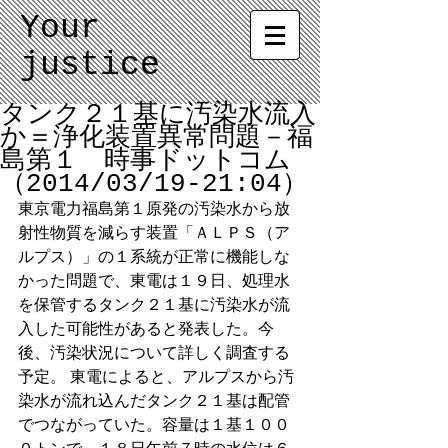
Your
justice
タンク２１基に汚染水流入
か＝浄化装置異常問題－福
島第１ 時事ドットコム
（2014/03/19-21:04）
東京電力福島第１原発の汚染水から放
射性物質を減らす装置「ＡＬＰＳ（ア
ルプス）」の１系統が正常に機能しな
かった問題で、東電は１９日、処理水
を保管するタンク２１基に汚染水が流
入した可能性があると発表した。今
後、汚染状況について詳しく調査する
予定。 東電によると、アルプスから汚
染水が流れ込んだタンク２１基は配管
でつながっていた。容量は１基１００