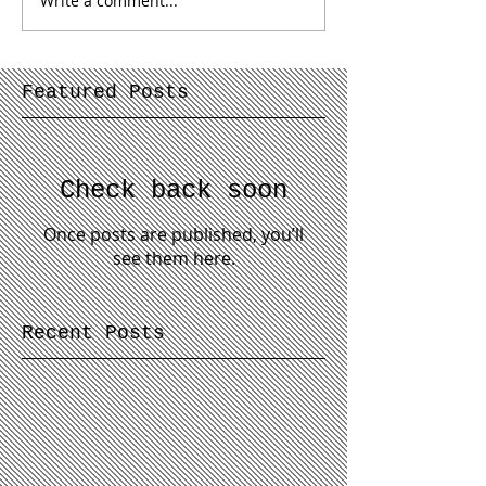
Write a comment...
Featured Posts
Check back soon
Once posts are published, you’ll
see them here.
Recent Posts