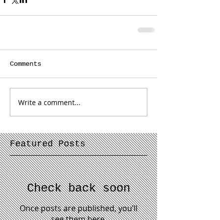
Comments
Write a comment...
Featured Posts
Check back soon
Once posts are published, you’ll
see them here.