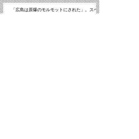
「広島は原爆のモルモットにされた」。スペ
イン紙報じる
プロ野球広島、背番号８６ずらり 平和への思
い、後世へ
「議員辞職ものだ」 武藤氏発言問題、自民
内からも批判
特集ワイド:「忘災」の原発列島 再稼働は未
来へ無責任 城南信金トップ退く、吉原毅理
事長に聞く