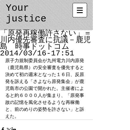
Your
justice
「原発再稼働許さない」＝
川内優先審査に抗議－鹿児
島 時事ドットコム
2014/03/16-17:51
原子力規制委員会が九州電力川内原発
（鹿児島県）の安全審査を優先すると
決めて初の週末となった１６日、反原
発を訴える「さよなら原発集会」が鹿
児島市の公園で開かれた。主催者によ
ると約６０００人が集まり、「原発事
故の記憶を風化させるような再稼働
と、前のめりの姿勢を許さない」と訴
えた。