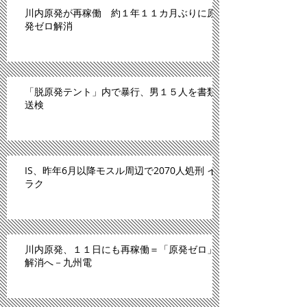
川内原発が再稼働 約１年１１カ月ぶりに原
発ゼロ解消
「脱原発テント」内で暴行、男１５人を書類
送検
IS、昨年6月以降モスル周辺で2070人処刑 イ
ラク
川内原発、１１日にも再稼働＝「原発ゼロ」
解消へ－九州電