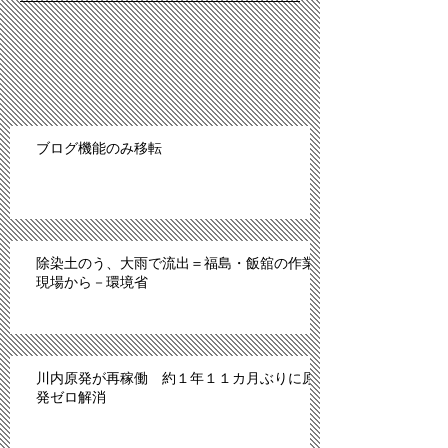
ブログ機能のみ移転
除染土のう、大雨で流出＝福島・飯舘の作業
現場から－環境省
川内原発が再稼働 約１年１１カ月ぶりに原
発ゼロ解消