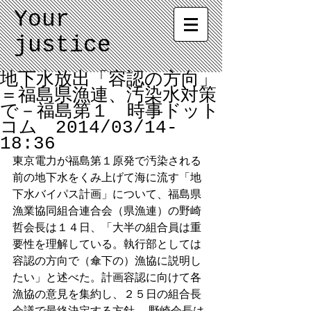
Your
justice
地下水放出「容認の方向」
＝福島県漁連、汚染水対策
で－福島第１ 時事ドット
コム 2014/03/14-
18:36
東京電力が福島第１原発で汚染される
前の地下水をくみ上げて海に流す「地
下水バイパス計画」について、福島県
漁業協同組合連合会（県漁連）の野崎
哲会長は１４日、「大半の組合員は重
要性を理解している。執行部としては
容認の方向で（傘下の）漁協に説明し
たい」と述べた。計画容認に向けて各
漁協の意見を集約し、２５日の組合長
会議で最終決定する方針。 野崎会長は