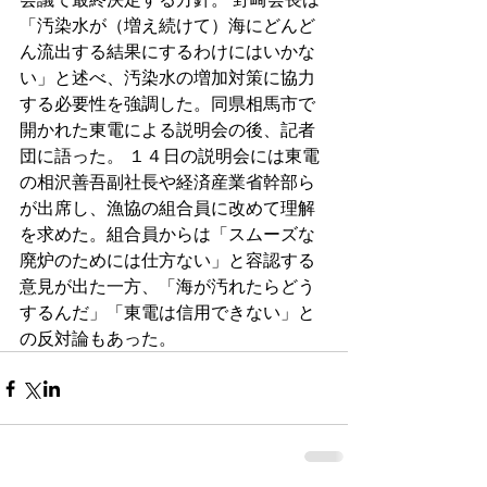
「汚染水が（増え続けて）海にどんど
ん流出する結果にするわけにはいかな
い」と述べ、汚染水の増加対策に協力
する必要性を強調した。同県相馬市で
開かれた東電による説明会の後、記者
団に語った。 １４日の説明会には東電
の相沢善吾副社長や経済産業省幹部ら
が出席し、漁協の組合員に改めて理解
を求めた。組合員からは「スムーズな
廃炉のためには仕方ない」と容認する
意見が出た一方、「海が汚れたらどう
するんだ」「東電は信用できない」と
の反対論もあった。