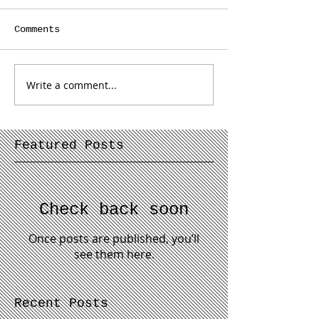
Comments
Write a comment...
Featured Posts
Check back soon
Once posts are published, you’ll
see them here.
Recent Posts