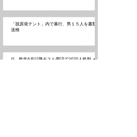
「脱原発テント」内で暴行、男１５人を書類
送検
IS、昨年6月以降モスル周辺で2070人処刑 イ
ラク
川内原発、１１日にも再稼働＝「原発ゼロ」
解消へ－九州電
「広島は原爆のモルモットにされた」。スペ
イン紙報じる