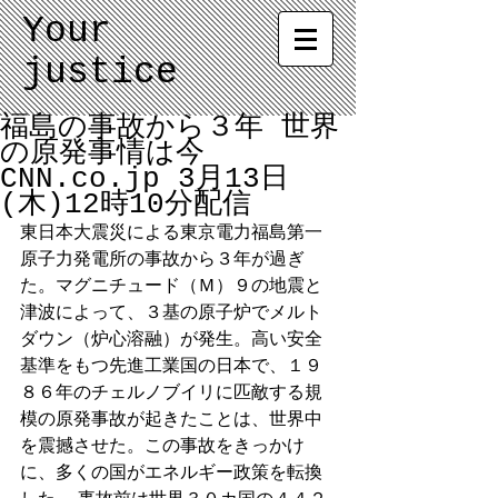
Your
justice
福島の事故から３年 世界
の原発事情は今
CNN.co.jp 3月13日
(木)12時10分配信
東日本大震災による東京電力福島第一
原子力発電所の事故から３年が過ぎ
た。マグニチュード（Ｍ）９の地震と
津波によって、３基の原子炉でメルト
ダウン（炉心溶融）が発生。高い安全
基準をもつ先進工業国の日本で、１９
８６年のチェルノブイリに匹敵する規
模の原発事故が起きたことは、世界中
を震撼させた。この事故をきっかけ
に、多くの国がエネルギー政策を転換