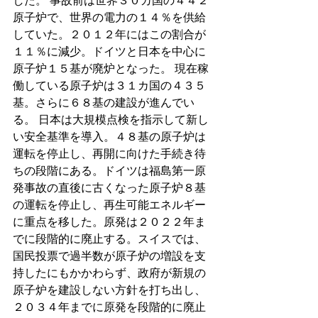
した。 事故前は世界３０カ国の４４２
原子炉で、世界の電力の１４％を供給
していた。２０１２年にはこの割合が
１１％に減少。ドイツと日本を中心に
原子炉１５基が廃炉となった。 現在稼
働している原子炉は３１カ国の４３５
基。さらに６８基の建設が進んでい
る。 日本は大規模点検を指示して新し
い安全基準を導入。４８基の原子炉は
運転を停止し、再開に向けた手続き待
ちの段階にある。ドイツは福島第一原
発事故の直後に古くなった原子炉８基
の運転を停止し、再生可能エネルギー
に重点を移した。原発は２０２２年ま
でに段階的に廃止する。スイスでは、
国民投票で過半数が原子炉の増設を支
持したにもかかわらず、政府が新規の
原子炉を建設しない方針を打ち出し、
２０３４年までに原発を段階的に廃止