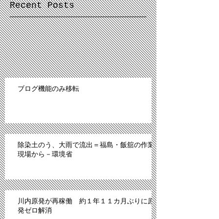
Recent Posts
ブログ機能のみ移転
除染土のう、大雨で流出＝福島・飯舘の作業
現場から－環境省
川内原発が再稼働 約１年１１カ月ぶりに原
発ゼロ解消