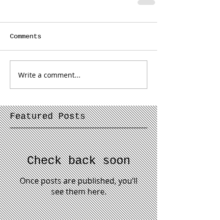
Comments
Write a comment...
Featured Posts
Check back soon
Once posts are published, you’ll
see them here.