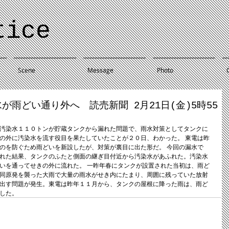
tice
Scene
Message
Photo
が雨どい通り外へ 読売新聞 2月21日(金)5時55
汚染水１１０トンが貯蔵タンクから漏れた問題で、雨水対策としてタンクに
の外に汚染水を流す役目を果たしていたことが２０日、わかった。 東電は昨
のを防ぐため雨どいを新設したが、対策が裏目に出た形だ。 今回の漏水で
れた結果、タンクのふたと側面の継ぎ目付近から汚染水があふれた。汚染水
いを通ってせきの外に流れた。 一昨年春にタンクが設置された当初は、雨ど
同原発を襲った大雨で大量の雨水がせき内にたまり、周囲に残っていた放射
出す問題が発生。東電は昨年１１月から、タンクの屋根に降った雨は、雨ど
した。